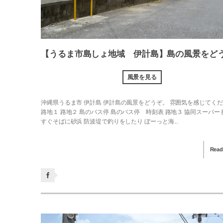
【うるま市島しょ地域 伊計島】島の風景をどう
風景を見る
沖縄県うるま市 伊計島 伊計島の風景をどうぞ。 雰囲気を感じてく
路地１ 路地２ 島のバス停 島のバス停 時刻表 路地３ 協同スーパー
すぐそばに砂浜 防波堤で釣りをしたり ぼーっと海...
Read