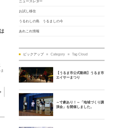
ニュースレター
お試し移住
うるわしの島 うるましの今
は
あれこれ情報
ピックアップ
Category
Tag Cloud
点
いま
【うるま市公式動画】うるま市
.
エイサーまつり
e
～寸劇あり！～「地域づくり講
演会」を開催しました。