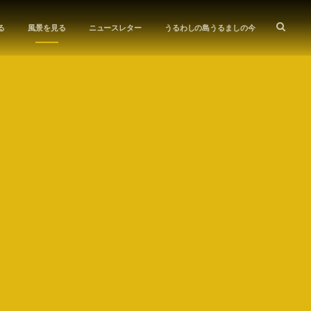
る
風景を見る
ニュースレター
うるわしの島うるましの今