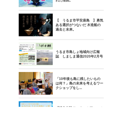
れた理由。
【 うるま市平安座島 】勇気
ある選択がつないだ 木造船の
過去と未来。
うるま市島しょ地域向け広報
誌 しましま通信2020年2月号
「10年後も島に残したいもの
は何？」島の未来を考えるワー
クショップをし...
『移住体験モニターツアー』の
ご案内 ※2017年12月24日
(日)応募...