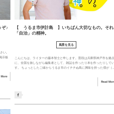
【 うるま市伊計島 】いちばん大切なもの。それ
ぞ♪
「自治」の精神。
風景を見る
ださい。
 掲示板
こんにちは、ライターの藤本智士と申します。普段は兵庫県神戸市を拠
に、全国を旅しながら編集者として、雑誌を作ったり本を作ったりして
す。 ちょっとしたご縁からうるま市のイチチぬ島に興味を持った僕が（..
 More
Read Mor