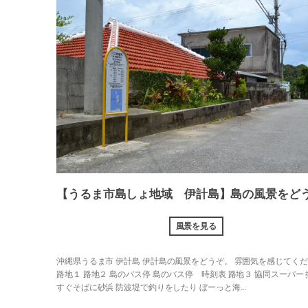
【うるま市島しょ地域 伊計島】島の風景をどう
風景を見る
沖縄県うるま市 伊計島 伊計島の風景をどうぞ。 雰囲気を感じてく
路地１ 路地２ 島のバス停 島のバス停 時刻表 路地３ 協同スーパー
すぐそばに砂浜 防波堤で釣りをしたり ぼーっと海...