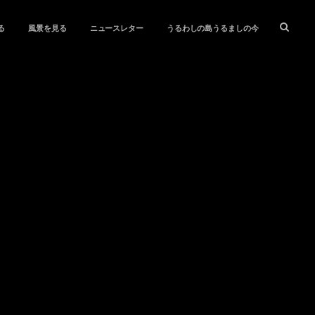
る
風景を見る
ニュースレター
うるわしの島うるましの今