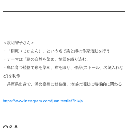
＜渡辺智子さん＞
・「樹庵（じゅあん）」という名で染と織の作家活動を行う
・テーマは「島の自然を染め、情景を織り込む」
・島に育つ植物で糸を染め、布を織り、作品(ストール、名刺入れな
ど)を制作
・兵庫県出身で、浜比嘉島に移住後、地域の活動に積極的に関わる
https://www.instagram.com/juan.textile/?hl=ja
Q&A