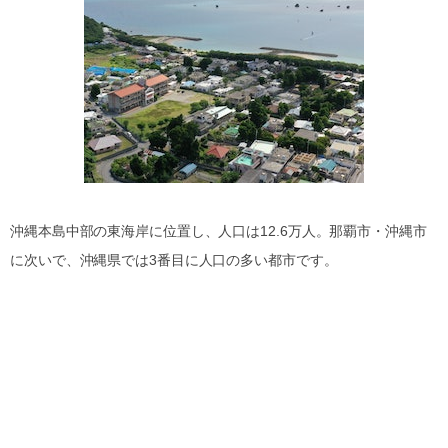
沖縄本島中部の東海岸に位置し、人口は12.6万人。那覇市・沖縄市
に次いで、沖縄県では3番目に人口の多い都市です。
2005年に2市2町が合併して誕生したこともあり、スーパーや病院な
ど生活の利便性に富んだ都市エリアと、世界遺産の勝連城址に代表
される勝連半島や昔ながらの風景が今も広がる島しょ地域の、自然
環境に恵まれたエリアが混在。