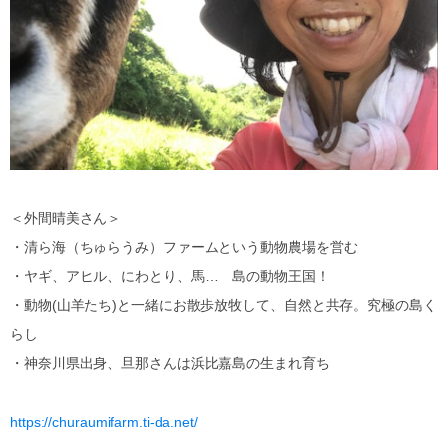
＜外間晴美さん＞
・清ら海（ちゅらうみ）ファームという動物農場を営む
・ヤギ、アヒル、にわとり、馬… 島の動物王国！
・動物(山羊たち)と一緒にお散歩放牧して、自然と共存。究極の島く
らし
・神奈川県出身、旦那さんは浜比嘉島の生まれ育ち
https://churaumifarm.ti-da.net/