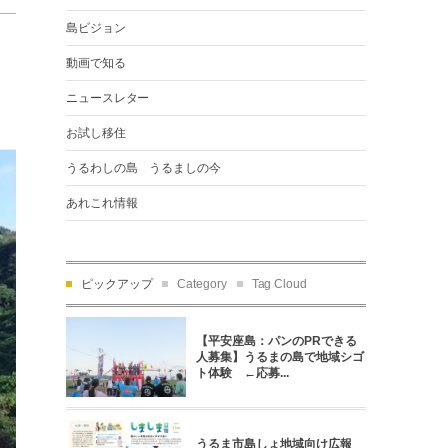
島ビジョン
動画で知る
ニュースレター
お試し移住
うるわしの島 うるましの今
あれこれ情報
ピックアップ
Category
Tag Cloud
【平安座島：パンのPRできる
人募集】うるまの島で地域シゴ
ト体験 ←応募...
うるま市島しょ地域向け広報