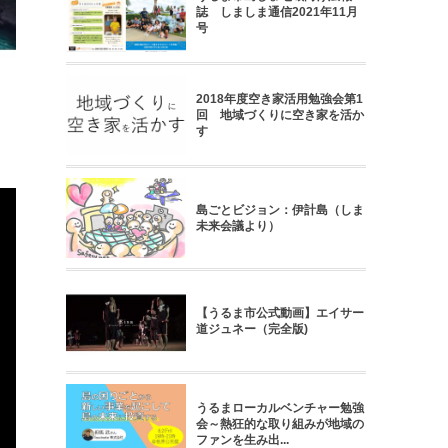
誌 しましま通信2021年11月
号
2018年度空き家活用勉強会第1
回 地域づくりに空き家を活か
す
島ごとビジョン：伊計島（しま
未来会議より）
【うるま市公式動画】エイサー
道ジュネー（完全版)
うるまローカルベンチャー勉強
会～熱狂的な取り組みが地域の
ファンを生み出...