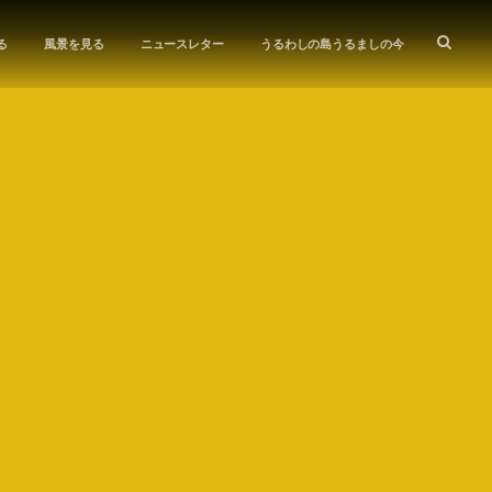
る
風景を見る
ニュースレター
うるわしの島うるましの今