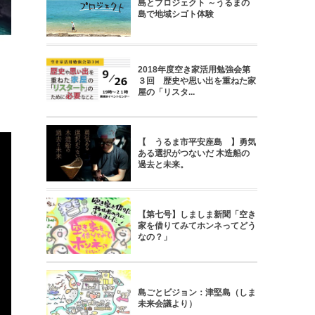
島とプロジェクト ～うるまの
島で地域シゴト体験
2018年度空き家活用勉強会第
３回 歴史や思い出を重ねた家
屋の「リスタ...
【 うるま市平安座島 】勇気
ある選択がつないだ 木造船の
過去と未来。
【第七号】しましま新聞「空き
家を借りてみてホンネってどう
なの？」
島ごとビジョン：津堅島（しま
未来会議より）