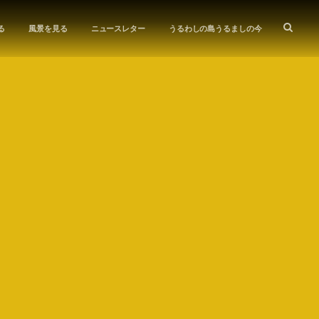
る
風景を見る
ニュースレター
うるわしの島うるましの今